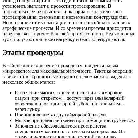
Иногда синус-лифтинг – это единственная возможность
установить имплант и провести протезирование. В
противном случае остается лишь вариант классического
протезирования, съемными и несъемными конструкциями.
Но в отличие от имплантации, они не способны остановить
атрофические процессы. И со временем протезы приходится
переделывать, причем большей протяженности. Ведь опорные
зубы получают лишнюю нагрузку и быстро разрушаются.
Этапы процедуры
В «Солоклиник» лечение проводится под дентальным
микроскопом для максимальной точности. Тактика операции
зависит от выбранного метода, но в целом можно выделить
несколько общих этапов:
Рассечение мягких тканей в проекции гайморовой
пазухи: при открытом – доступ через альвеолярный
отросток в проекции корней зубов, при закрытом –
через лунку.
Проникновение ко дну гайморовой пазухи.
Мягкое приподнятие тканей при помощи инструментов.
Заполнение образовавшегося пространства
специальным костно-пластическим материалом. Он
стимулирует восстановление костной ткани для